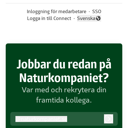
Inloggning för medarbetare
·
SSO
Logga in till Connect
·
Svenska
Byt språk
Jobbar du redan på
Naturkompaniet?
Var med och rekrytera din
framtida kollega.
@
naturkompaniet.se
naturkompaniet.se
Logga i