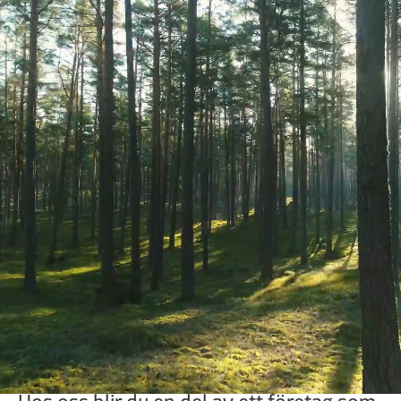
Vi är Naturkompaniet
Naturkompaniets grundtanke är att göra
vardagen till ett äventyr. För oss är
naturen ett sätt att känna välmående
och varva ned. En plats att umgås och
känna sig fri på.
Här på Naturkompaniet är alla
ambassadörer med uppdraget att
inspirera fler att upptäcka naturen,
uppleva storslagna miljöer och skapa
oförglömliga minnen.