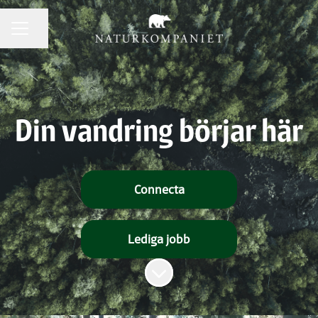
Dela sidan
KARRIÄRMENY
Din vandring börjar här
Connecta
Lediga jobb
Skrolla för mer innehåll