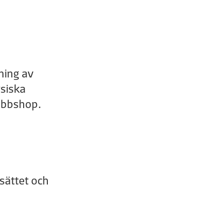
ning av
ysiska
ebbshop.
sättet och