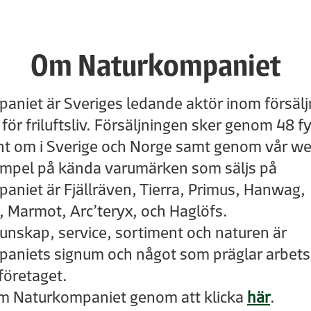
Om Naturkompaniet
aniet är Sveriges ledande aktör inom försälj
för friluftsliv. Försäljningen sker genom 48 f
unt om i Sverige och Norge samt genom vår w
mpel på kända varumärken som säljs på
aniet är Fjällräven, Tierra, Primus, Hanwag,
, Marmot, Arc’teryx, och Haglöfs.
kunskap, service, sortiment och naturen är
aniets signum och något som präglar arbets
 företaget.
m Naturkompaniet genom att klicka
här
.