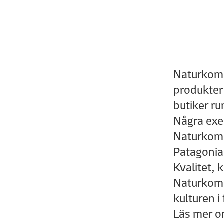
Naturkomp
produkter 
butiker r
Några exe
Naturkomp
Patagonia
Kvalitet, 
Naturkomp
kulturen i
Läs mer o