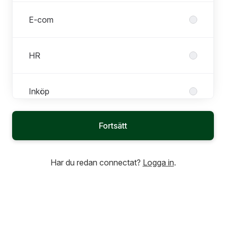
E-com
HR
Inköp
Fortsätt
Kundtjänst
Roller i Kundtjänst
Alla roller
Har du redan connectat?
Logga in
.
Kundtjänstmedarbetare
Marketing