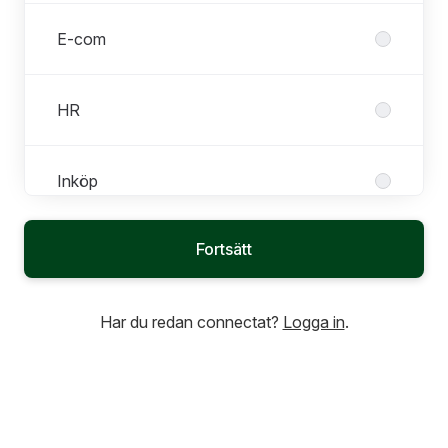
E-com
HR
Inköp
Fortsätt
Kundtjänst
Har du redan connectat?
Logga in
.
Marketing
Retail
Roller i Retail
Alla roller